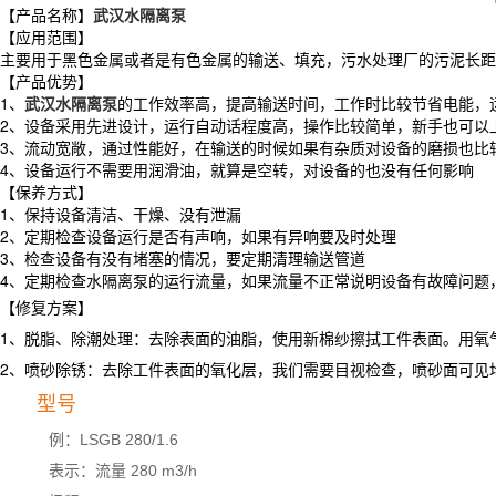
【产品名称】
武汉水隔离泵
【应用范围】
主要用于黑色金属或者是有色金属的输送、填充，污水处理厂的污泥长距
【产品优势】
1、
武汉水隔离泵
的工作效率高，提高输送时间，工作时比较节省电能，
2、设备采用先进设计，运行自动话程度高，操作比较简单，新手也可以
3、流动宽敞，通过性能好，在输送的时候如果有杂质对设备的磨损也比
4、设备运行不需要用润滑油，就算是空转，对设备的也没有任何影响
【保养方式】
1、保持设备清洁、干燥、没有泄漏
2、定期检查设备运行是否有声响，如果有异响要及时处理
3、检查设备有没有堵塞的情况，要定期清理输送管道
4、定期检查水隔离泵的运行流量，如果流量不正常说明设备有故障问题
【修复方案】
1、脱脂、除潮处理：去除表面的油脂，使用新棉纱擦拭工件表面。用氧气
2、喷砂除锈：去除工件表面的氧化层，我们需要目视检查，喷砂面可见
型号
例：LSGB 280/1.6
表示：流量 280 m3/h