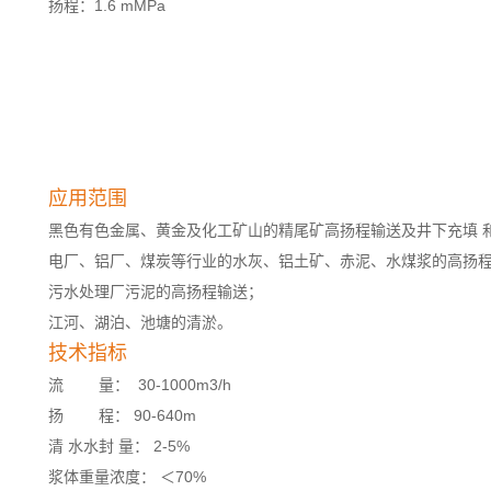
扬程：1.6 mMPa
应用范围
黑色有色金属、黄金及化工矿山的精尾矿高扬程输送及井下充填 
电厂、铝厂、煤炭等行业的水灰、铝土矿、赤泥、水煤浆的高扬
污水处理厂污泥的高扬程输送；
江河、湖泊、池塘的清淤。
技术指标
流 量： 30-1000m3/h
扬 程： 90-640m
清 水水封 量： 2-5%
浆体重量浓度： ＜70%