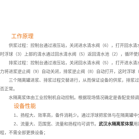
工作原理
供浆过程：控制台通过液压站，关闭进水清水阀（6），打开回水清
时浮球（3）上部的清水通过回水清水阀（5）返回
清水池（2），循环使
排浆过程：控制台通过液压站，关闭回水清水阀（5），打开进水清
力将进浆逆止阀（9）自
动关闭，排浆逆止阀（8）自动打开，这时浮球
三个隔离罐进浆、排浆过程交替进行，从而保证设备的供浆，排浆过
否正常。
水隔离浆体由工业控制机自动控制。根据现场情况确定是香配变频调
设备性能
1、扬程大、效率高，备件消耗少。通过浮球把浆体与在隔离罐中
2、流量大、范围宽、流量和扬程均可调节。
武汉水隔离浆体泵
用
程，不需全部更换设备；