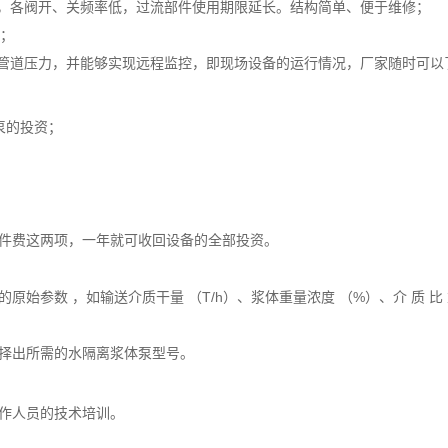
，各阀开、关频率低，过流部件使用期限延长。结构简单、便于维修；
量；
管道压力，并能够实现远程监控，即现场设备的运行情况，厂家随时可以
泵的投资；
件费这两项，一年就可收回设备的全部投资。
的原始参数 ，如
输送介质干量 （T/h）、浆体重量浓度 （%）、介 质 比 重 
择出所需的水隔离浆体泵型号。
作人员的技术培训。