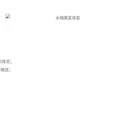
和排泥；
程输送；