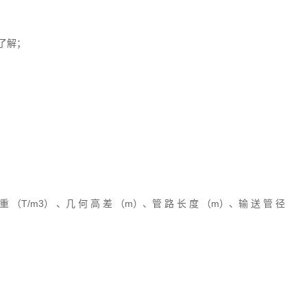
了解；
（T/m3） 、几 何 高 差 （m）、管 路 长 度 （m）、输 送 管 径