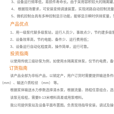
3、设备运行频率低，易损件寿命长。由于采用容积较大的隔离罐
4、 根据现场要求，可安装变频调速装置，实现闭路自动控制流
5、微机控制台具有多种控制显示功能，能够显示瞬时供排浆量，
产品优点
1、用一级泵代替多级泵站，运行人员少，事故点少，节约建多级
2、设备效率高，节约电能、备件少、运行费用低；
3、设备运行自动化程度高，操作简单，运行可靠。
投资指南
以使用传统三级砂泵为例，如使用水隔离浆体泵，仅节约电费，备
订货指南
该产品全部为非标产品，以销定产，用户订货时需要提供输送条件
（mm）、输送介质粒径 （mm） 等。
根据浆体输送水力参数选择清水泵，根据流量、扬程任意组合，选
该泵无吸程，需要8-13米喂料高差或用泵喂料。
我公司提供泵站及设备平面布置图。负责现场指导安装，调试及操