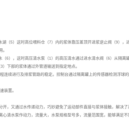
水湖（5）这时高位喂料仓（7）内的浆体靠压差顶开进
浆逆止阀（9），
用。
水（6），这时高压清水泵（1）的高压清水通过
进水清水阀（6）从隔离
（3）下部的浆体通过外管道输送到指定地点。
程连续进行及排浆管路的稳定。控制台通过隔离
罐上的传感器检测浮球的
速装置。
分开，又通过水传递动力，巧妙避免了运动部件直接与浆体接触，解决了
离心清水泵作动力，流量大，水泵规格型号多，流量范围宽，能够满足不