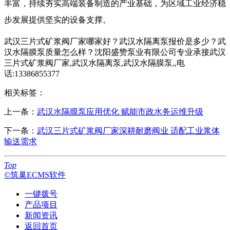
丰富，持续夯实高端装备制造的产业基础，为区域工业经济稳
步发展提供坚实的设备支撑。
武汉三片式矿浆阀厂家哪家好？武汉水隔离泵报价是多少？武
汉水隔膜泵质量怎么样？沈阳盛赞泵业有限公司专业承接武汉
三片式矿浆阀厂家,武汉水隔离泵,武汉水隔膜泵,,电
话:13386855377
相关标签：
上一条：
武汉水隔膜泵应用优化 赋能市政水务运维升级
下一条：
武汉三片式矿浆阀厂家深耕耐磨阀业 适配工业浆体
输送需求
Top
©筑巢ECMS软件
一键拨号
产品项目
新闻资讯
返回首页